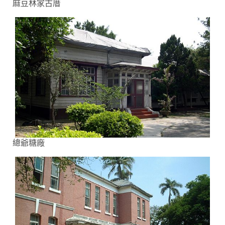
麻豆林家古厝
總爺糖廠