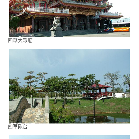
四草大眾廟
四草砲台