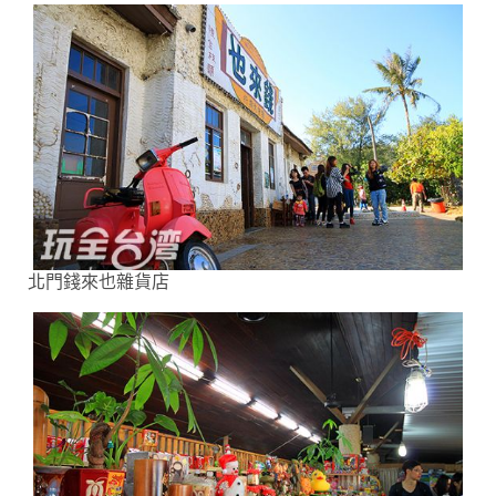
北門錢來也雜貨店